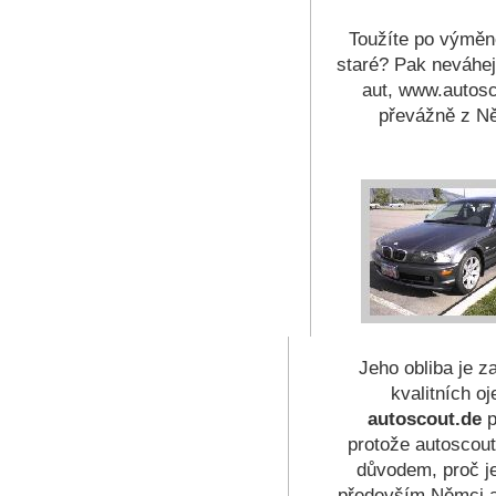
Toužíte po výměně
staré? Pak neváhejt
aut, www.autosc
převážně z Ně
Jeho obliba je z
kvalitních o
autoscout.de
p
protože autoscout
důvodem, proč je 
především Němci a 