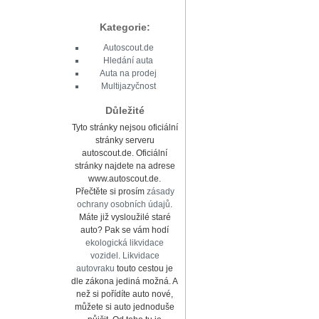
Kategorie:
Autoscout.de
Hledání auta
Auta na prodej
Multijazyčnost
Důležité
Tyto stránky nejsou oficiální
stránky serveru
autoscout.de. Oficiální
stránky najdete na adrese
www.autoscout.de.
Přečtěte si prosím
zásady
ochrany osobních údajů
.
Máte již vysloužilé staré
auto? Pak se vám hodí
ekologická likvidace
vozidel
.
Likvidace
autovraku
touto cestou je
dle zákona jediná možná. A
než si pořídíte auto nové,
můžete si auto jednoduše