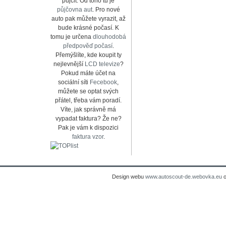
půjčit. Od toho tu je
půjčovna aut
. Pro nové
auto pak můžete vyrazit, až
bude krásné počasí. K
tomu je určena
dlouhodobá
předpověď počasí
.
Přemýšlíte, kde koupit ty
nejlevnější
LCD televize
?
Pokud máte účet na
sociální síti
Fecebook
,
můžete se optat svých
přátel, třeba vám poradí.
Víte, jak správně má
vypadat faktura? Že ne?
Pak je vám k dispozici
faktura vzor
.
Design webu
www.autoscout-de.webovka.eu